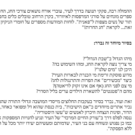
ההמולה רבה, פקקי תנועה בדרך לעיר, עוברי אורח נושאים צורכי החג, החנ
ספרים מונחים על סורגי המרפסות לאיוורור, בקרן הרחוב טובלים כלים בחב
תור של נשים מצפות ל"פאנית". לוחות המודעות מספרים על חומרי הניקיון
זאת... לקראת "חג החרות!"
בסיור מיוחד זה נברר:
מיהו הגדול ב"שבת הגדול"?
מי צריך נוצה לקראת החג, ומהו השימוש בה?
היכן לנו "מים שלנו"?
מדוע פוסקת זרימת מי הכנרת לבארות העיר?
כיצד "מכשירים" את הפרות והתרנגולות לחג?
מי צם לפני החג (אף אם אינו זקוק לדיאטה)?
מהם ה"פטנטים" להשארת הילדים ערים בליל הסדר?
זאת ועוד, נברר בסיור בעקבות החלוצים מייסדי המושבה וגדולי התורה שהפ
נכיר אתרים מיוחדים כ"אם הישיבות", בית כנסת שהוא דל ומפואר כאחד, 
הדור, ופינות הנצחה וזיכרון לאנשים ש"עשו היסטוריה".
ננסה לפלס דרך ב"עורק החיים המרכזי" של העיר ונגיע לחנויות המספקות א
כמו כן נפגוש ונשוחח עם בני העיר, שדמותם ומעשיהם יעידו יותר מכל על ה
ללא הפסקה".