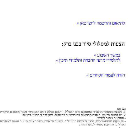
לתיאום והרשמה לחצו כאן »
הצעות למסלולי סיור בבני ברק:
במשך השבוע »
לתלמידי מדעי החברה ותלמידי תיכון »
חזרה לעמוד הסיורים »
הערות:
1. לקבוצה המעוניינת לסייר באוטובוס ברוב המסלול - יתוכנן מסלול דומה המאפשר מעבר אוטובוס וביקורים באתרים ייחודיים נוספים.
2. יש לתאם מראש. תוספת הפגישות עם הדמויות בתשלום. ניתן לבחור ממגוון דמויות.
- התוכנית ניתנת לשינוי.
- יש מקום להתחשב בגיל, ברצון וביכולות המטיילים, בשעות הרצויות, במזג האויר, בעונות השנה ובמועדים 
מסלול מדויק יקבע בסמוך למועד הסיור.