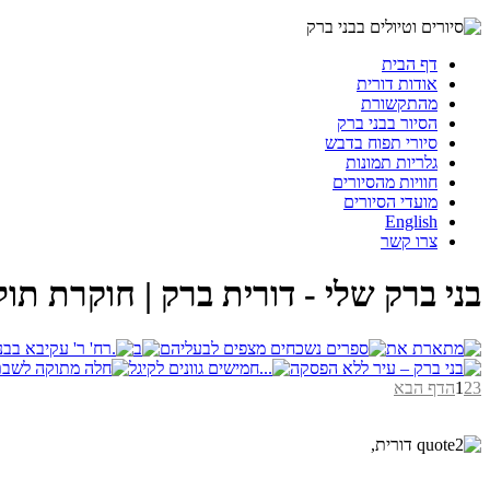
דף הבית
אודות דורית
מהתקשורת
הסיור בבני ברק
סיורי תפוח בדבש
גלריות תמונות
חוויות מהסיורים
מועדי הסיורים
English
צרו קשר
בני ברק שלי - דורית ברק | חוקרת תול
3
2
1
הדף הבא
.
AdmirorGallery 4.5.0
, author/s
Vasiljevski
&
Kekeljevic
דורית,