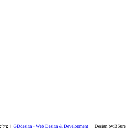
| Design by:BSure | צילום:דן חן
GDdesign - Web Design & Development